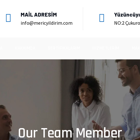
MAİL ADRESİM
Yüzüncüyıl
info@mericyildirim.com
NO:2 Çukur
A
HAKKIMDA
SERTIFIKALARIM
HIZMETLERIM
MAK
Our Team Member