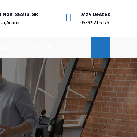
 Mah. 85213. Sk.
7/24 Destek
ova/Adana
0539 921 6175
ALELER
BANA ULAŞIN