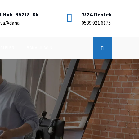
 Mah. 85213. Sk.
7/24 Destek
ova/Adana
0539 921 6175
ALELER
BANA ULAŞIN