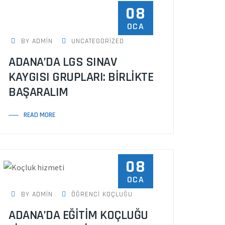
08
OCA
BY ADMIN
UNCATEGORIZED
ADANA’DA LGS SINAV
KAYGISI GRUPLARI: BİRLİKTE
BAŞARALIM
READ MORE
08
OCA
BY ADMIN
ÖĞRENCI KOÇLUĞU
ADANA’DA EĞİTİM KOÇLUĞU