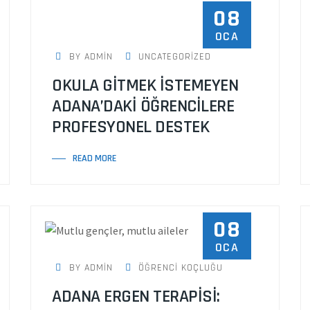
08
OCA
BY ADMIN
UNCATEGORIZED
OKULA GİTMEK İSTEMEYEN
ADANA’DAKİ ÖĞRENCİLERE
PROFESYONEL DESTEK
READ MORE
08
OCA
BY ADMIN
ÖĞRENCI KOÇLUĞU
ADANA ERGEN TERAPİSİ: