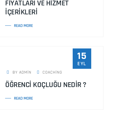
FİYATLARI VE HİZMET
İÇERİKLERİ
READ MORE
15
EYL
BY ADMIN
COACHING
ÖĞRENCİ KOÇLUĞU NEDİR ?
READ MORE