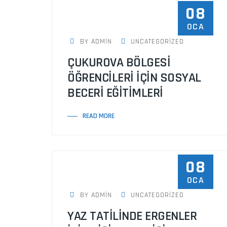
08
OCA
BY ADMIN
UNCATEGORIZED
ÇUKUROVA BÖLGESİ
ÖĞRENCİLERİ İÇİN SOSYAL
BECERİ EĞİTİMLERİ
READ MORE
08
OCA
BY ADMIN
UNCATEGORIZED
YAZ TATİLİNDE ERGENLER