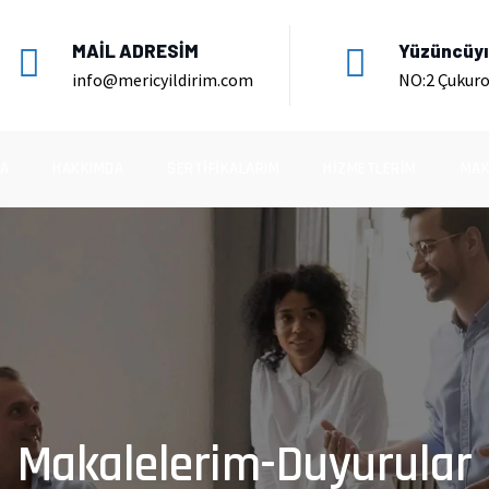
MAİL ADRESİM
Yüzüncüyıl
info@mericyildirim.com
NO:2 Çukur
A
HAKKIMDA
SERTIFIKALARIM
HIZMETLERIM
MAK
Makalelerim-Duyurular