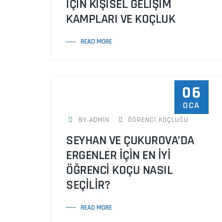
İÇİN KİŞİSEL GELİŞİM
KAMPLARI VE KOÇLUK
READ MORE
06
OCA
BY ADMIN
ÖĞRENCI KOÇLUĞU
SEYHAN VE ÇUKUROVA’DA
ERGENLER İÇİN EN İYİ
ÖĞRENCİ KOÇU NASIL
SEÇİLİR?
READ MORE