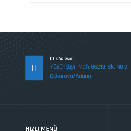
Ofis Adresim
Yüzüncüyıl Mah. 85213. Sk. NO:2
Çukurova/Adana
HIZLI MENÜ