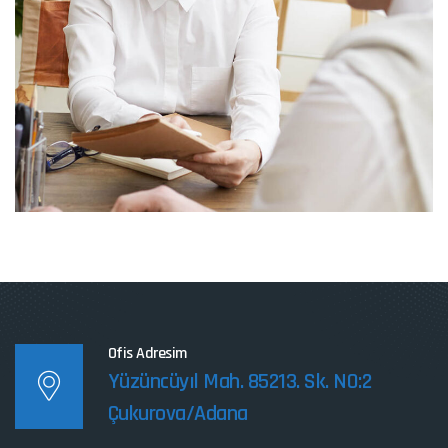
Ofis Adresim
Yüzüncüyıl Mah. 85213. Sk. NO:2
Çukurova/Adana