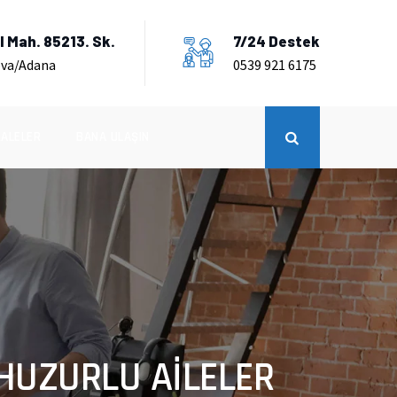
 Mah. 85213. Sk.
7/24 Destek
ova/Adana
0539 921 6175
ALELER
BANA ULAŞIN
 HUZURLU AİLELER