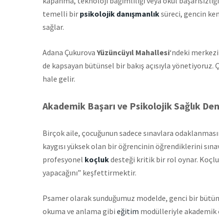
kapanma, teknoloji bağımlılığı veya okul başarısızlığı 
temelli bir
psikolojik danışmanlık
süreci, gencin ken
sağlar.
Adana Çukurova
Yüzüncüyıl Mahallesi
‘ndeki merkezim
de kapsayan bütünsel bir bakış açısıyla yönetiyoruz. Çü
hale gelir.
Akademik Başarı ve Psikolojik Sağlık De
Birçok aile, çocuğunun sadece sınavlara odaklanmasını
kaygısı yüksek olan bir öğrencinin öğrendiklerini sı
profesyonel
koçluk
desteği kritik bir rol oynar. Koç
yapacağını” keşfettirmektir.
Psamer olarak sunduğumuz modelde, genci bir bütün o
okuma ve anlama gibi
eğitim
modülleriyle akademik ö