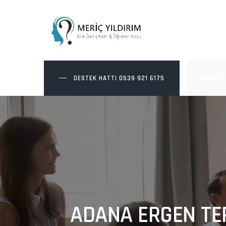
Skip
to
content
ANASAYF
DESTEK HATTI
0539 921 6175
ADANA ERGEN TER