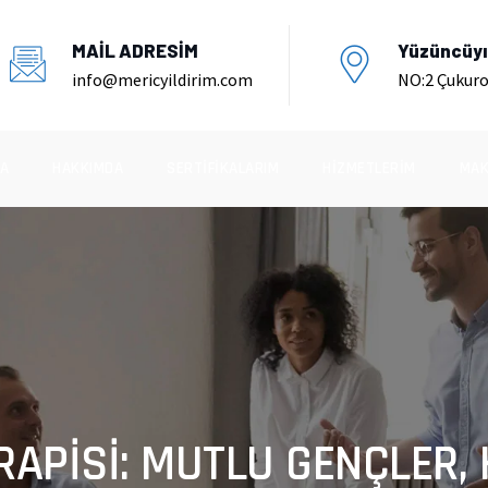
MAİL ADRESİM
Yüzüncüyıl
info@mericyildirim.com
NO:2 Çukur
A
HAKKIMDA
SERTIFIKALARIM
HIZMETLERIM
MAK
APİSİ: MUTLU GENÇLER,