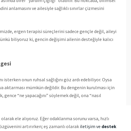
aslında birer “yardım çığlığı” olabilir. Bu noktada, bilimsel
dini anlamasını ve ailesiyle sağlıklı sınırlar çizmesini
izde, ergen terapisi süreçlerini sadece gençle değil, aileyi
nkü biliyoruz ki, gencin değişimi ailenin desteğiyle kalıcı
ngesi
 isterken onun ruhsal sağlığını göz ardı edebiliyor. Oysa
nava aktarması mümkün değildir. Bu dengenin kurulması için
luk, gence “ne yapacağını” söylemek değil, ona “nasıl
larak ele alıyoruz. Eğer odaklanma sorunu varsa, hızlı
zgüvenini artırırken; eş zamanlı olarak
iletişim ve
destek