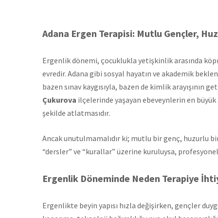
Adana Ergen Terapisi: Mutlu Gençler, Huzu
Ergenlik dönemi, çocuklukla yetişkinlik arasında köprü
evredir. Adana gibi sosyal hayatın ve akademik beklen
bazen sınav kaygısıyla, bazen de kimlik arayışının get
Çukurova
ilçelerinde yaşayan ebeveynlerin en büyük ar
şekilde atlatmasıdır.
Ancak unutulmamalıdır ki; mutlu bir genç, huzurlu bir 
“dersler” ve “kurallar” üzerine kuruluysa, profesyone
Ergenlik Döneminde Neden Terapiye İhti
Ergenlikte beyin yapısı hızla değişirken, gençler duy