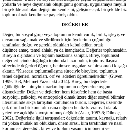
yollarla ve neye dayanarak oluştuğunu görmüş, uygulamaya meyilli
bir şekilde asıl olan değişimin kendisini, gelişime açık bir şekilde biz
toplum olarak kendimize pay etmiş olduk.
DEĞERLER
Değer, bir sosyal grup veya toplumun kendi varlık, birlik, işleyiş ve
devamını sağlamak ve sürdürmek için üyelerinin çoğunluğu
tarafından doğru ve gerekli oldukları kabul edilen ortak
düşünce,amaç, temel ahlaki ya da inançlardır. Değerler toplumsaldır.
Bireyin dışındadır ve toplum baskısına sahiptir. Birey, toplumsal
değerleri içinde doğduğu toplumda hazır bulur, toplumsallaşma
sürecinde değerleri öğrenir, benimser, uygular ve bir sonraki kuşağa
aktarır. “Kısacası toplumsallaşma süreciyle bireylere, toplumun
temel değerleri, normları, örf ve adetleri öğretilmektedir.” (Güven,
1999: 163, Mehmet Yazıcı akt 2014). Birey, bu değerlerle
eğitildiğinde bireyin kararları toplumun değerlerine uygun
düşmektedir. Değer ve değerler; hem felsefede hem de başta
sosyoloji, psikoloji ve antropoloji olmak üzere diğer sosyal bilimler
literatüründe sıkça tartışılan konulardan biridir. Değerler, üzerinde
çok durulan bir konu olmasına rağmen henüz kavramsal olarak
yeterince açıklığa kavuşturulmuş değildir (Anar, 1983:8; Dilmaç,
2002). Değerlerle ilgili tartışmalar; değerlerin tanımı, kaynağı, relativ
mi yoksa mutlak mı oldukları, önem sırası, kim tarafından ve nasıl
korunması gerektiği, birey ve toplum yaşamı için önemi ve