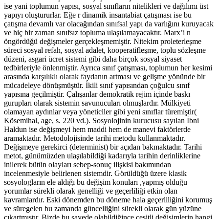
ise yani toplumun yapısı, sosyal sınıfların nitelikleri ve dağılımı üst
yapıyı oluştururlar. Eğe r dinamik insantabiat çatışması ise bu
çatışma devamlı var olacağından sınıfsal yapı da varlığını kuruyacak
ve hiç bir zaman sınıfsız topluma ulaşılamayacaktır. Marx’i n
öngördüğü değişmeler gerçekleşmemiştir. Nitekim proleterleşme
süreci sosyal refah, sosyal adalet, kooperatifleşme, toplu sözleşme
düzeni, asgari ücret sistemi gibi daha birçok sosyal siyaset
tedbirleriyle önlenmiştir. Ayrıca sınıf çatışması, toplumun her kesimi
arasında karşılıklı olarak faydanın artması ve gelişme yönünde bir
mücadeleye dönüşmüştür. İkili sınıf yapısından çoğulcu sınıf
yapısına geçilmiştir. Çalışanlar demokratik rejim içinde baskı
gurupları olarak sistemin savunucuları olmuşlardır. Mülkiyeti
olamayan aydınlar veya yöneticiler gibi yeni sınıflar türemiştir(
Kösemihal, age, s. 220 vd.). Sosyolojinin kurucusu sayılan İbni
Haldun ise değişmeyi hem maddi hem de manevi faktörlerde
aramaktadır. Metodolojisinde tarihi metodu kullanmaktadır.
Değişmeye gerekirci (determinist) bir açıdan bakmaktadır. Tarihi
metot, günümüzden ulaşılabildiği kadarıyla tarihin derinliklerine
inilerek bütün olayları sebep-sonuç ilişkisi bakımından
incelenmesiyle belirlenen sistemdir. Görüldüğü üzere klasik
sosyologların ele aldığı bu değişim konuları ,yapmış olduğu
yorumlar sürekli olarak genelliği ve geçerliliği etkin olan
kavramlardır. Eski dönemden bu döneme hala geçerliliğini korumuş
ve süregelen bu zamanda güncelliğini sürekli olarak gün yüzüne
çıkartmıştır. Bizde bu sayede olabildiğince çeşitli değişimlerin hangi