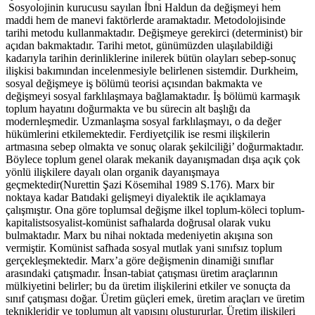
Sosyolojinin kurucusu sayılan İbni Haldun da değişmeyi hem
maddi hem de manevi faktörlerde aramaktadır. Metodolojisinde
tarihi metodu kullanmaktadır. Değişmeye gerekirci (determinist) bir
açıdan bakmaktadır. Tarihi metot, günümüzden ulaşılabildiği
kadarıyla tarihin derinliklerine inilerek bütün olayları sebep-sonuç
ilişkisi bakımından incelenmesiyle belirlenen sistemdir. Durkheim,
sosyal değişmeye iş bölümü teorisi açısından bakmakta ve
değişmeyi sosyal farklılaşmaya bağlamaktadır. İş bölümü karmaşık
toplum hayatını doğurmakta ve bu sürecin alt başlığı da
modernleşmedir. Uzmanlaşma sosyal farklılaşmayı, o da değer
hükümlerini etkilemektedir. Ferdiyetçilik ise resmi ilişkilerin
artmasına sebep olmakta ve sonuç olarak şekilciliği’ doğurmaktadır.
Böylece toplum genel olarak mekanik dayanışmadan dışa açık çok
yönlü ilişkilere dayalı olan organik dayanışmaya
geçmektedir(Nurettin Şazi Kösemihal 1989 S.176). Marx bir
noktaya kadar Batıdaki gelişmeyi diyalektik ile açıklamaya
çalışmıştır. Ona göre toplumsal değişme ilkel toplum-köleci toplum-
kapitalistsosyalist-komünist safhalarda doğrusal olarak vuku
bulmaktadır. Marx bu nihai noktada medeniyetin akışına son
vermiştir. Komünist safhada sosyal mutlak yani sınıfsız toplum
gerçekleşmektedir. Marx’a göre değişmenin dinamiği sınıflar
arasındaki çatışmadır. İnsan-tabiat çatışması üretim araçlarının
mülkiyetini belirler; bu da üretim ilişkilerini etkiler ve sonuçta da
sınıf çatışması doğar. Üretim güçleri emek, üretim araçları ve üretim
teknikleridir ve toplumun alt yapısını oluştururlar. Üretim ilişkileri