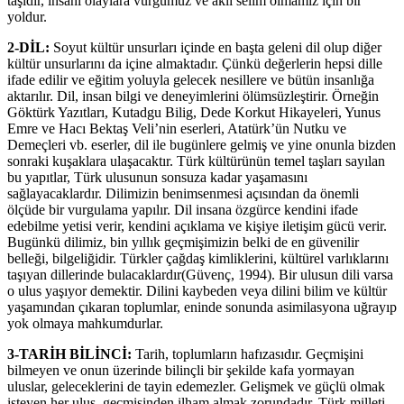
taşıdır, insani olaylara vurgumuz ve aklı selim olmamız için bir
yoldur.
2-DİL:
Soyut kültür unsurları içinde en başta geleni dil olup diğer
kültür unsurlarını da içine almaktadır. Çünkü değerlerin hepsi dille
ifade edilir ve eğitim yoluyla gelecek nesillere ve bütün insanlığa
aktarılır. Dil, insan bilgi ve deneyimlerini ölümsüzleştirir. Örneğin
Göktürk Yazıtları, Kutadgu Bilig, Dede Korkut Hikayeleri, Yunus
Emre ve Hacı Bektaş Veli’nin eserleri, Atatürk’ün Nutku ve
Demeçleri vb. eserler, dil ile bugünlere gelmiş ve yine onunla bizden
sonraki kuşaklara ulaşacaktır. Türk kültürünün temel taşları sayılan
bu yapıtlar, Türk ulusunun sonsuza kadar yaşamasını
sağlayacaklardır. Dilimizin benimsenmesi açısından da önemli
ölçüde bir vurgulama yapılır. Dil insana özgürce kendini ifade
edebilme yetisi verir, kendini açıklama ve kişiye iletişim gücü verir.
Bugünkü dilimiz, bin yıllık geçmişimizin belki de en güvenilir
belleği, bilgeliğidir. Türkler çağdaş kimliklerini, kültürel varlıklarını
taşıyan dillerinde bulacaklardır(Güvenç, 1994). Bir ulusun dili varsa
o ulus yaşıyor demektir. Dilini kaybeden veya dilini bilim ve kültür
yaşamından çıkaran toplumlar, eninde sonunda asimilasyona uğrayıp
yok olmaya mahkumdurlar.
3-TARİH BİLİNCİ:
Tarih, toplumların hafızasıdır. Geçmişini
bilmeyen ve onun üzerinde bilinçli bir şekilde kafa yormayan
uluslar, geleceklerini de tayin edemezler. Gelişmek ve güçlü olmak
isteyen her ulus, geçmişinden ilham almak zorundadır. Türk milleti