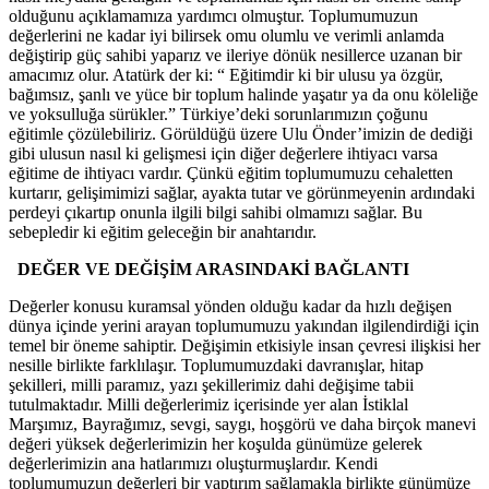
olduğunu açıklamamıza yardımcı olmuştur. Toplumumuzun
değerlerini ne kadar iyi bilirsek omu olumlu ve verimli anlamda
değiştirip güç sahibi yaparız ve ileriye dönük nesillerce uzanan bir
amacımız olur. Atatürk der ki: “ Eğitimdir ki bir ulusu ya özgür,
bağımsız, şanlı ve yüce bir toplum halinde yaşatır ya da onu köleliğe
ve yoksulluğa sürükler.” Türkiye’deki sorunlarımızın çoğunu
eğitimle çözülebiliriz. Görüldüğü üzere Ulu Önder’imizin de dediği
gibi ulusun nasıl ki gelişmesi için diğer değerlere ihtiyacı varsa
eğitime de ihtiyacı vardır. Çünkü eğitim toplumumuzu cehaletten
kurtarır, gelişimimizi sağlar, ayakta tutar ve görünmeyenin ardındaki
perdeyi çıkartıp onunla ilgili bilgi sahibi olmamızı sağlar. Bu
sebepledir ki eğitim geleceğin bir anahtarıdır.
DEĞER VE DEĞİŞİM ARASINDAKİ BAĞLANTI
Değerler konusu kuramsal yönden olduğu kadar da hızlı değişen
dünya içinde yerini arayan toplumumuzu yakından ilgilendirdiği için
temel bir öneme sahiptir. Değişimin etkisiyle insan çevresi ilişkisi her
nesille birlikte farklılaşır. Toplumumuzdaki davranışlar, hitap
şekilleri, milli paramız, yazı şekillerimiz dahi değişime tabii
tutulmaktadır. Milli değerlerimiz içerisinde yer alan İstiklal
Marşımız, Bayrağımız, sevgi, saygı, hoşgörü ve daha birçok manevi
değeri yüksek değerlerimizin her koşulda günümüze gelerek
değerlerimizin ana hatlarımızı oluşturmuşlardır. Kendi
toplumumuzun değerleri bir yaptırım sağlamakla birlikte günümüze