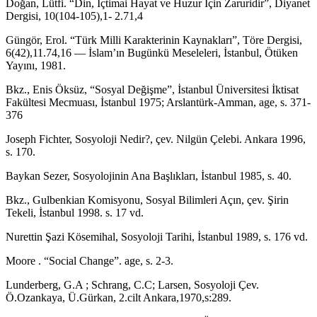
Doğan, Lütfi. “Din, İçtimai Hayat ve Huzur İçin Zaruridir”, Diyanet
Dergisi, 10(104-105),1- 2.71,4
Güngör, Erol. “Türk Milli Karakterinin Kaynakları”, Töre Dergisi,
6(42),11.74,16 — İslam’ın Bugünkü Meseleleri, İstanbul, Ötüken
Yayını, 1981.
Bkz., Enis Öksüz, “Sosyal Değişme”, İstanbul Üniversitesi İktisat
Fakültesi Mecmuası, İstanbul 1975; Arslantürk-Amman, age, s. 371-
376
Joseph Fichter, Sosyoloji Nedir?, çev. Nilgün Çelebi. Ankara 1996,
s. 170.
Baykan Sezer, Sosyolojinin Ana Başlıkları, İstanbul 1985, s. 40.
Bkz., Gulbenkian Komisyonu, Sosyal Bilimleri Açın, çev. Şirin
Tekeli, İstanbul 1998. s. 17 vd.
Nurettin Şazi Kösemihal, Sosyoloji Tarihi, İstanbul 1989, s. 176 vd.
Moore . “Social Change”. age, s. 2-3.
Lunderberg, G.A ; Schrang, C.C; Larsen, Sosyoloji Çev.
Ö.Ozankaya, Ü.Gürkan, 2.cilt Ankara,1970,s:289.