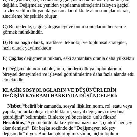
değildir. Değişmeler, yeniden yapılanma süreçlerini izleyen geçici
krizler ve tüm dünyadaki yansımaları dikkate alan sonuçlar olarak,
zincirleme bir şekilde oluşur,
C)
Bu nedenle, çağdaş değişmeyi ve onun sonuçlarını her yerde
görmek mümkündür,
D
) Buna bağlı olarak, maddesel teknoloji ve toplumsal stratejiler,
hızlı olarak yayılmaktadır
E
) Çağdaş değişmenin miktarı, eski zamanlara oranla daha yüksektir
F
) Değişmenin normal oluşumu, modern dünya toplumlarının
bireysel deneyimleri ve işlevsel görünümlerine daha fazla alanda etki
etmektedir.
KLASİK SOSYOLOGLARIN VE DÜŞÜNÜRLERİN
DEĞİŞİM KAVRAMI HAKKINDA DÜŞÜNCELERİ:
Nisbet,
“belirli bir zamanda, sosyal ilişkiler, norm, rol, statü veya
yapıda, art arda oluşan farklılıkların, sosyal değişmeyi meydana
getirdiğini” belirtmiştir. Binlerce yıl öncesinde ünlü filozof
Heraklitos
,”Aynı nehirde iki kez yıkanamazsınız” ; çünkü ”her şey
akar demiştir”. Bir başka sözünde de ”Değişmeyen tek şey
değişimdir” diyor. Bundan çıkarttığımız sonuç hiçbir toplum