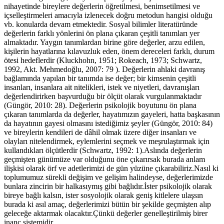
nihayetinde bireylere değerlerin öğretilmesi, benimsetilmesi ve
içselleştirmeleri amacıyla izlenecek doğru metodun hangisi olduğu
vb. konularda devam etmektedir. Sosyal bilimler literatüründe
değerlerin farklı yönlerini ön plana çıkaran çeşitli tanımları yer
almaktadır. Yaygın tanımlardan birine göre değerler, arzu edilen,
kişilerin hayatlarına kılavuzluk eden, önem dereceleri farklı, durum
ötesi hedeflerdir (Kluckhohn, 1951; Rokeach, 1973; Schwartz,
1992, Akt. Mehmedoğlu, 2007: 79 ). Değerlerin ahlaki davranış
bağlamında yapılan bir tanımda ise değer; bir kimsenin çeşitli
insanları, insanlara ait nitelikleri, istek ve niyetleri, davranışları
değerlendirirken başvurduğu bir ölçüt olarak vurgulanmaktadır
(Güngör, 2010: 28). Değerlerin psikolojik boyutunu ön plana
çıkaran tanımlarda da değerler, hayatımızın gayeleri, hatta başkasının
da hayatının gayesi olmasını istediğimiz şeyler (Güngör, 2010: 84)
ve bireylerin kendileri de dâhil olmak üzere diğer insanları ve
olayları nitelendirmek, eylemlerini seçmek ve meşrulaştırmak için
kullandıkları ölçütlerdir (Schwartz, 1992: 1).Aslında değerlerin
geçmişten günümüze var olduğunu öne çıkarırsak burada anlam
ilişkisi olarak örf ve adetlerimizi de gün yüzüne çıkarabiliriz.Nasıl ki
toplumumuz sürekli değişim ve gelişim halindeyse, değerlerimizde
bunlara zincirin bir halkasıymış gibi bağlıdır.İster psikolojik olarak
bireye bağlı kalsın, ister sosyolojik olarak geniş kitlelere ulaşsın
burada ki asıl amaç, değerlerimizi bütün bir şekilde geçmişten alıp
geleceğe aktarmak olacaktır.Çünkü değerler genelleştirilmiş birer
inanç sistemidir.