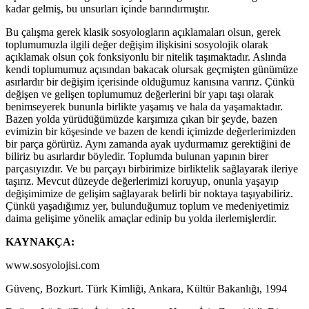
kadar gelmiş, bu unsurları içinde barındırmıştır.
Bu çalışma gerek klasik sosyologların açıklamaları olsun, gerek
toplumumuzla ilgili değer değişim ilişkisini sosyolojik olarak
açıklamak olsun çok fonksiyonlu bir nitelik taşımaktadır. Aslında
kendi toplumumuz açısından bakacak olursak geçmişten günümüze
asırlardır bir değişim içerisinde olduğumuz kanısına varırız. Çünkü
değişen ve gelişen toplumumuz değerlerini bir yapı taşı olarak
benimseyerek bununla birlikte yaşamış ve hala da yaşamaktadır.
Bazen yolda yürüdüğümüzde karşımıza çıkan bir şeyde, bazen
evimizin bir köşesinde ve bazen de kendi içimizde değerlerimizden
bir parça görürüz. Aynı zamanda ayak uydurmamız gerektiğini de
biliriz bu asırlardır böyledir. Toplumda bulunan yapının birer
parçasıyızdır. Ve bu parçayı birbirimize birliktelik sağlayarak ileriye
taşırız. Mevcut düzeyde değerlerimizi koruyup, onunla yaşayıp
değişimimize de gelişim sağlayarak belirli bir noktaya taşıyabiliriz.
Çünkü yaşadığımız yer, bulunduğumuz toplum ve medeniyetimiz
daima gelişime yönelik amaçlar edinip bu yolda ilerlemişlerdir.
KAYNAKÇA:
www.sosyolojisi.com
Güvenç, Bozkurt. Türk Kimliği, Ankara, Kültür Bakanlığı, 1994