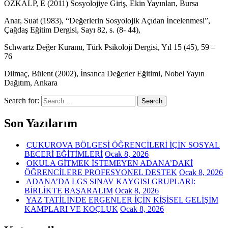
ÖZKALP, E (2011) Sosyolojiye Giriş, Ekin Yayınları, Bursa
Anar, Suat (1983), “Değerlerin Sosyolojik Açıdan İncelenmesi”,
Çağdaş Eğitim Dergisi, Sayı 82, s. (8- 44),
Schwartz Değer Kuramı, Türk Psikoloji Dergisi, Yıl 15 (45), 59 –
76
Dilmaç, Bülent (2002), İnsanca Değerler Eğitimi, Nobel Yayın
Dağıtım, Ankara
Search for:
Search
Son Yazılarım
ÇUKUROVA BÖLGESİ ÖĞRENCİLERİ İÇİN SOSYAL
BECERİ EĞİTİMLERİ
Ocak 8, 2026
OKULA GİTMEK İSTEMEYEN ADANA’DAKİ
ÖĞRENCİLERE PROFESYONEL DESTEK
Ocak 8, 2026
ADANA’DA LGS SINAV KAYGISI GRUPLARI:
BİRLİKTE BAŞARALIM
Ocak 8, 2026
YAZ TATİLİNDE ERGENLER İÇİN KİŞİSEL GELİŞİM
KAMPLARI VE KOÇLUK
Ocak 8, 2026