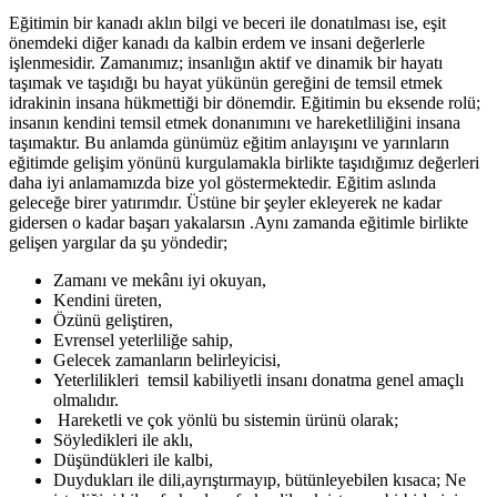
Eğitimin bir kanadı aklın bilgi ve beceri ile donatılması ise, eşit
önemdeki diğer kanadı da kalbin erdem ve insani değerlerle
işlenmesidir. Zamanımız; insanlığın aktif ve dinamik bir hayatı
taşımak ve taşıdığı bu hayat yükünün gereğini de temsil etmek
idrakinin insana hükmettiği bir dönemdir. Eğitimin bu eksende rolü;
insanın kendini temsil etmek donanımını ve hareketliliğini insana
taşımaktır. Bu anlamda günümüz eğitim anlayışını ve yarınların
eğitimde gelişim yönünü kurgulamakla birlikte taşıdığımız değerleri
daha iyi anlamamızda bize yol göstermektedir. Eğitim aslında
geleceğe birer yatırımdır. Üstüne bir şeyler ekleyerek ne kadar
gidersen o kadar başarı yakalarsın .Aynı zamanda eğitimle birlikte
gelişen yargılar da şu yöndedir;
Zamanı ve mekânı iyi okuyan,
Kendini üreten,
Özünü geliştiren,
Evrensel yeterliliğe sahip,
Gelecek zamanların belirleyicisi,
Yeterlilikleri temsil kabiliyetli insanı donatma genel amaçlı
olmalıdır.
Hareketli ve çok yönlü bu sistemin ürünü olarak;
Söyledikleri ile aklı,
Düşündükleri ile kalbi,
Duydukları ile dili,ayrıştırmayıp, bütünleyebilen kısaca; Ne