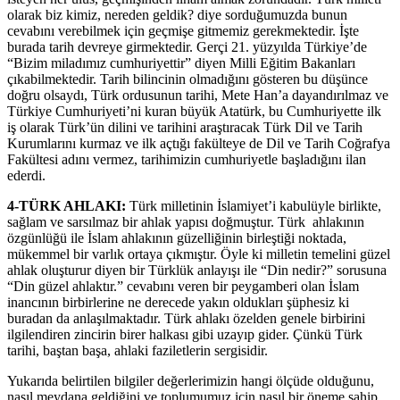
olarak biz kimiz, nereden geldik? diye sorduğumuzda bunun
cevabını verebilmek için geçmişe gitmemiz gerekmektedir. İşte
burada tarih devreye girmektedir. Gerçi 21. yüzyılda Türkiye’de
“Bizim miladımız cumhuriyettir” diyen Milli Eğitim Bakanları
çıkabilmektedir. Tarih bilincinin olmadığını gösteren bu düşünce
doğru olsaydı, Türk ordusunun tarihi, Mete Han’a dayandırılmaz ve
Türkiye Cumhuriyeti’ni kuran büyük Atatürk, bu Cumhuriyette ilk
iş olarak Türk’ün dilini ve tarihini araştıracak Türk Dil ve Tarih
Kurumlarını kurmaz ve ilk açtığı fakülteye de Dil ve Tarih Coğrafya
Fakültesi adını vermez, tarihimizin cumhuriyetle başladığını ilan
ederdi.
4-TÜRK AHLAKI:
Türk milletinin İslamiyet’i kabulüyle birlikte,
sağlam ve sarsılmaz bir ahlak yapısı doğmuştur. Türk
ahlakının
özgünlüğü ile İslam ahlakının güzelliğinin birleştiği noktada,
mükemmel bir varlık ortaya çıkmıştır. Öyle ki milletin temelini güzel
ahlak oluşturur diyen bir Türklük anlayışı ile “Din nedir?” sorusuna
“Din güzel ahlaktır.” cevabını veren bir peygamberi olan İslam
inancının birbirlerine ne derecede yakın oldukları şüphesiz ki
buradan da anlaşılmaktadır. Türk ahlakı özelden genele birbirini
ilgilendiren zincirin birer halkası gibi uzayıp gider. Çünkü Türk
tarihi, baştan başa, ahlaki faziletlerin sergisidir.
Yukarıda belirtilen bilgiler değerlerimizin hangi ölçüde olduğunu,
nasıl meydana geldiğini ve toplumumuz için nasıl bir öneme sahip