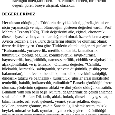
istediğini bilen,fark eden- fark edilmek istenen, birbirlerini
değerli gören bireye ulaşmak olacaktır.
DEĞERLERİMİZ
:
Her ulusun olduğu gibi Türklerin de iyisi-kötüsü, güzeli-çirkini ve
niçin yaşanacağı ve niçin ölüneceğini gösteren değerleri vardır. Prof.
Mahmut Tezcan(1974), Türk değerlerini aile, eğitsel, ekonomik,
dinsel, siyasal ve boş zamanlar değerleri olmak üzere 6 kısma ayırır.
Ayrıca Tezcan(a.g.e), Türk değerlerini olumlu ve olumsuz olmak
üzere de ikiye ayırır. Ona göre Türklerin olumlu değerleri şunlardır:
“Kahramanlık, yurtseverlik, mertlik, dindarlık, kanaatkarlık,
tutumluluk, toprağa bağlılık, konukseverlik, saygı-hürmet,
hayırseverlik, hoşgörülülük, namus-şereflilik, ciddilik ve ağırbaşlılık,
alçakgönüllülük ve iç temizlik.” Olumsuz değerler: “Cahillik,
hilekarlık, kurnazlık, saldırganlık, şehvete düşkünlük, pislik(çevre
bakımından), hurafecilik, bencillik, ihmalcilik, tevekkül sahipliği,
dindarlık(tutucu ve bağnazlık), gururluluk (uluslar arası ilişkilerde)
tembellik, hainlik, intikamcılık, zalimliktir.” Burada görüldüğü üzere
olumsuz yönlerinin çoğunun ahlaki ve dini yönde olduğu kanaatidir.
Bunların yanı sıra belli başlı kültürel değerlerimiz de çeşitli anlamda
sıralanabilir. Bunlar; Dil, tarih, ahlak, hukuk, dinsel anlayış, sanat,
bilim, felsefe, örf, adet, gelenek, yemek yeme şekilleri, düğün
şekilleri, cenaze gömme, vs.dir. Sanatla ilgili olarak resim, müzik,
heykel, mimari ve halk oyunları, tiyatro vb. şeylerdir. Görüldüğü