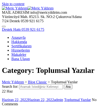
Skip to content
MAİL ADRESİM
info@mericyildirim.com
Yüzüncüyıl Mah. 85213. Sk.
NO:2 Çukurova/Adana
7/24 Destek
0539 921 6175
Destek Hattı
0539 921 6175
Anasayfa
Hakkımda
Sertifikalarım
Hizmetlerim
Makaleler
Bana Ulaşın
Category: Toplumsal Yazılar
Meriç Yıldırım
>
Blog Classic
>
Toplumsal Yazılar
Search for:
Ara
22
Haz
Haziran 22, 2022
Haziran 22, 2022
admin
Toplumsal Yazılar
No
Comments