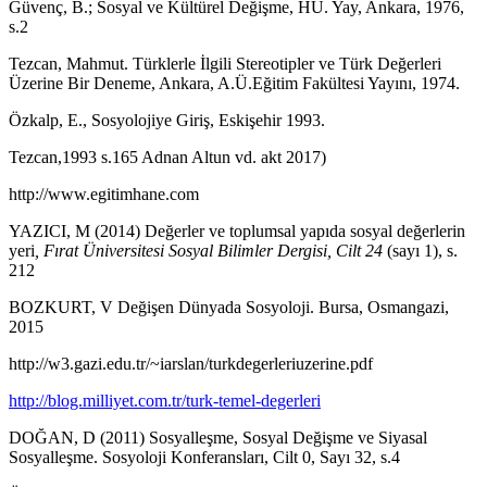
Güvenç, B.; Sosyal ve Kültürel Değişme, HÜ. Yay, Ankara, 1976,
s.2
Tezcan, Mahmut. Türklerle İlgili Stereotipler ve Türk Değerleri
Üzerine Bir Deneme, Ankara, A.Ü.Eğitim Fakültesi Yayını, 1974.
Özkalp, E., Sosyolojiye Giriş, Eskişehir 1993.
Tezcan,1993 s.165 Adnan Altun vd. akt 2017)
http://www.egitimhane.com
YAZICI, M (2014) Değerler ve toplumsal yapıda sosyal değerlerin
yeri
, Fırat Üniversitesi Sosyal Bilimler Dergisi, Cilt 24
(sayı 1), s.
212
BOZKURT, V Değişen Dünyada Sosyoloji. Bursa, Osmangazi,
2015
http://w3.gazi.edu.tr/~iarslan/turkdegerleriuzerine.pdf
http://blog.milliyet.com.tr/turk-temel-degerleri
DOĞAN, D (2011) Sosyalleşme, Sosyal Değişme ve Siyasal
Sosyalleşme. Sosyoloji Konferansları, Cilt 0, Sayı 32, s.4