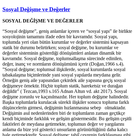
Sosyal Değişme ve Değerler
SOSYAL DEĞİŞME VE DEĞERLER
“Sosyal değişme”, geniş anlamlar içeren ve “sosyal yapı” ile birlikte
sosyolojinin tamamını ifade eden bir kavramdır. Sosyal yapı,
toplumda yeri olan bütün kurumlar ve değerler sistemini kapsayan
statik bir durumu belirtirken; sosyal değişme, bu kurumlar ve
değerler sisteminin gösterdiği dönüşümleri anlatan dinamik bir
kavramdır. Sosyal değişme, toplumsallaşma sürecinde edinilen,
değer, inanç ve normların dönüşümünü içerir (Doğan,1966 s.4).
”Sosyal değişme; toplumsal ilişkilerde, sosyal kurumlarda sosyal
tabakalaşma biçimlerinde yani sosyal yapılarda meydana gelir.
Örneğin geniş aile yapısından çekirdek aile yapısına geçiş sosyal
değişmeye örnektir. Hiçbir toplum statik, hareketsiz ve durağan
değildir” ( Tezcan,1993 s.165 Adnan Altun vd. akt 2017). Sosyal
değişme zorunlu ve kaçınılmazdır. Her toplum değişme halindedir.
Başka toplumlarla kurulacak sürekli ilişkiler sonucu topluma farklı
düşüncelerin girmesi, değişimin hızlanmasına sebep olmaktadır.
Değişimin asıl nedenlerinden biri de toplumların zaman geçtikçe
kendi biçiminde farklılık ve gelişim göstermesidir. Bu gelişim çeşitli
faktörleri de meydana getirmekte, toplumun değer ve yargılarını
anlama da bize yol gösterici unsurların görünürlüğünü daha kalıcı
hale getirmektedir. Sosyal değişme; tabiî çevrenin farklılaşması gibi