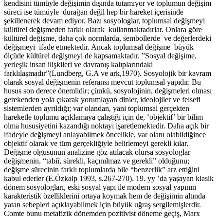
kendisini tümüyle değişimin dışında tutamıyor ve toplumun değişim
süreci ise tümüyle durağan değil hep bir hareket içerisinde
şekillenerek devam ediyor. Bazı sosyologlar, toplumsal değişmeyi
kültürel değişmeden farklı olarak kullanmaktadırlar. Onlara göre
kültürel değişme, daha çok normlarda, sembollerde ve değerlerdeki
değişmeyi ifade etmektedir. Ancak toplumsal değişme büyük
ölçüde kültürel değişmeyi de kapsamaktadır. ”Sosyal değişime,
yerleşik insan ilişkileri ve davranış kalıplarındaki
farklılaşmadır”(Lundberg, G.A ve ark,1970). Sosyolojik bir kavram
olarak sosyal değişmenin referansı mevcut toplumsal yapıdır. Bu
husus son derece önemlidir; çünkü, sosyolojinin, değişmeleri olması
gerekenden yola çıkarak yorumlayan dinler, ideolojiler ve felsefi
sistemlerden ayrıldığı; var olandan, yani toplumsal gerçekten
hareketle toplumu açıklamaya çalıştığı için de, ‘objektif’ bir bilim
olma hususiyetini kazandığı noktayı işaretlemektedir. Daha açık bir
ifadeyle değişmeyi anlayabilmek öncelikle, var olanı olabildiğince
objektif olarak ve tüm gerçekliğiyle belirlemeyi gerekli kılar.
Değişme olgusunun analizine göz atılacak olursa sosyologlar
değişmenin, “tabiî, sürekli, kaçınılmaz ve gerekli” olduğunu;
değişme sürecinin farklı toplumlarda bile “benzerlik” arz ettiğini
kabul ederler (E.Özkalp 1993, s.267-270). 19. yy ’da yaşayan klasik
dönem sosyologları, eski sosyal yapı ile modern sosyal yapının
karakteristik özelliklerini ortaya koymak hem de değişimin altında
yatan sebepleri açıklayabilmek için büyük uğraş sergilemişlerdir.
Comte bunu metafizik dönemden pozitivist döneme geçiş, Marx