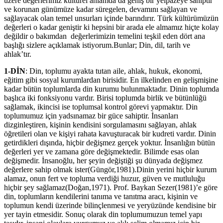
üzere değerlerimiz kültürel anlamda da geniş bir yelpazeye sahiptir
ve korunan günümüze kadar süregelen, devamını sağlayan ve
sağlayacak olan temel unsurları içinde barındırır. Türk kültürümüzün
değerleri o kadar geniştir ki hepsini bir arada ele almamız hiçte kolay
değildir o bakımdan değerlerimizin temelini teşkil eden dört ana
başlığı sizlere açıklamak istiyorum.Bunlar; Din, dil, tarih ve
ahlak’tır.
1-DİN
: Din, toplumu ayakta tutan aile, ahlak, hukuk, ekonomi,
eğitim gibi sosyal kurumlardan birisidir. En ilkelinden en gelişmişine
kadar bütün toplumlarda din kurumu bulunmaktadır. Dinin toplumda
başlıca iki fonksiyonu vardır. Birisi toplumda birlik ve bütünlüğü
sağlamak, ikincisi ise toplumsal kontrol görevi yapmaktır. Din
toplumumuz için yadsınamaz bir güce sahiptir. İnsanları
dizginleştiren, kişinin kendisini sorgulamasını sağlayan, ahlak
öğretileri olan ve kişiyi rahata kavuşturacak bir kudreti vardır. Dinin
getirdikleri dışında, hiçbir değişmez gerçek yoktur. İnsanlığın bütün
değerleri yer ve zamana göre değişmektedir. Bilimde esas olan
değişmedir. İnsanoğlu, her şeyin değiştiği şu dünyada değişmez
değerlere sahip olmak ister(Güngör,1981).Dinin yerini hiçbir kurum
alamaz, onun fert ve topluma verdiği huzur, güven ve mutluluğu
hiçbir şey sağlamaz(Doğan,1971). Prof. Baykan Sezer(1981)’e göre
din, toplumların kendilerini tanıma ve tanıtma aracı, kişinin ve
toplumun kendi üzerinde bilinçlenmesi ve yeryüzünde kendisine bir
yer tayin etmesidir. Sonuç olarak din toplumumuzun temel yapı