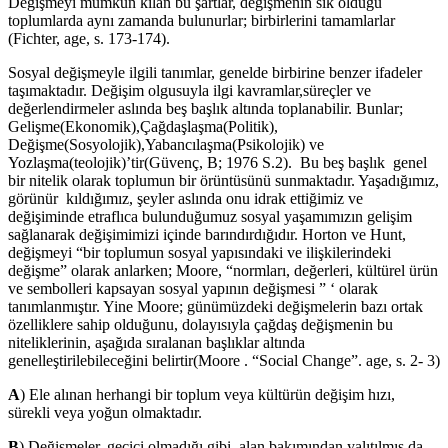
Değişmeyi mümkün kılan bu şartlar, değişmenin sık olduğu
toplumlarda aynı zamanda bulunurlar; birbirlerini tamamlarlar
(Fichter, age, s. 173-174).
Sosyal değişmeyle ilgili tanımlar, genelde birbirine benzer ifadeler
taşımaktadır. Değişim olgusuyla ilgi kavramlar,süreçler ve
değerlendirmeler aslında beş başlık altında toplanabilir. Bunlar;
Gelişme(Ekonomik),Çağdaşlaşma(Politik),
Değişme(Sosyolojik),Yabancılaşma(Psikolojik) ve
Yozlaşma(teolojik)’tir(Güvenç, B; 1976 S.2). Bu beş başlık genel
bir nitelik olarak toplumun bir örüntüsünü sunmaktadır. Yaşadığımız,
görünür kıldığımız, şeyler aslında onu idrak ettiğimiz ve
değişiminde etraflıca bulunduğumuz sosyal yaşamımızın gelişim
sağlanarak değişimimizi içinde barındırdığıdır. Horton ve Hunt,
değişmeyi “bir toplumun sosyal yapısındaki ve ilişkilerindeki
değişme” olarak anlarken; Moore, “normları, değerleri, kültürel ürün
ve sembolleri kapsayan sosyal yapının değişmesi ” ‘ olarak
tanımlanmıştır. Yine Moore; günümüzdeki değişmelerin bazı ortak
özelliklere sahip olduğunu, dolayısıyla çağdaş değişmenin bu
niteliklerinin, aşağıda sıralanan başlıklar altında
genelleştirilebileceğini belirtir(Moore . “Social Change”. age, s. 2- 3)
A
) Ele alınan herhangi bir toplum veya kültürün değişim hızı,
sürekli veya yoğun olmaktadır.
B
) Değişmeler, geçici olmadığı gibi, alan bakımından yalıtılmış da