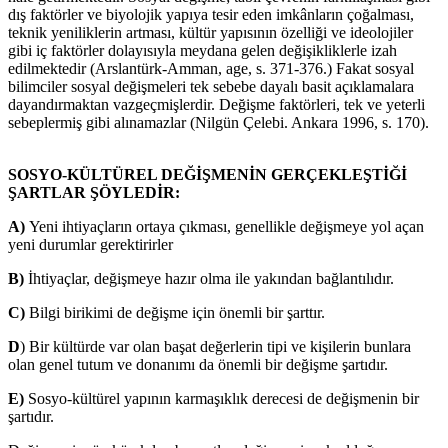
dış faktörler ve biyolojik yapıya tesir eden imkânların çoğalması,
teknik yeniliklerin artması, kültür yapısının özelliği ve ideolojiler
gibi iç faktörler dolayısıyla meydana gelen değişikliklerle izah
edilmektedir (Arslantürk-Amman, age, s. 371-376.) Fakat sosyal
bilimciler sosyal değişmeleri tek sebebe dayalı basit açıklamalara
dayandırmaktan vazgeçmişlerdir. Değişme faktörleri, tek ve yeterli
sebeplermiş gibi alınamazlar (Nilgün Çelebi. Ankara 1996, s. 170).
SOSYO-KÜLTÜREL DEĞİŞMENİN GERÇEKLEŞTİĞİ
ŞARTLAR ŞÖYLEDİR:
A)
Yeni ihtiyaçların ortaya çıkması, genellikle değişmeye yol açan
yeni durumlar gerektirirler
B)
İhtiyaçlar, değişmeye hazır olma ile yakından bağlantılıdır.
C)
Bilgi birikimi de değişme için önemli bir şarttır.
D
) Bir kültürde var olan başat değerlerin tipi ve kişilerin bunlara
olan genel tutum ve donanımı da önemli bir değişme şartıdır.
E)
Sosyo-kültürel yapının karmaşıklık derecesi de değişmenin bir
şartıdır.