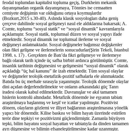
feodal toplumdan kapitalist topluma geçiş, Durkheim mekanik
dayanışmadan organik dayanışmaya, Tönnies ise cemaatten
cemiyete değişimin var olduğunu ortaya koymuşlardır
(Bozkurt,2015 s.30-40). Aslında klasik sosyologları daha geniş
çerçeve dahilinde sosyal gelişmeyi nasıl ele aldıklarına bakarsak; A.
Comte, toplumu “sosyal statik” ve “sosyal dinamik” kavramlarıyla
açıklamıştır. Sosyal statik, toplumsal düzen ve sosyal yapıyı ifade
etmektedir. Sosyal dinamik ise toplumsal ilerleme ve sosyal
değişmeyi anlatmaktadır. Sosyal değişmeler bağımsız değişkenler
olan fikri gelişme ve ilerlemelerin sonucudurlar(Şirin Tekeli, İstanbul
1998. s. 17) . Gerçekten de Batı’da fikri gelişmeye ve ilerlemeye
bağlı olarak tarih içinde üç safha birbiri ardınca görülmüştür. Comte,
insanlık tarihinin değişmesini ve gelişmesini “sosyal dinamik” olarak
açıkladığı “üç hal kanunu” ile izah etmektedir. Tüm sosyal olaylar
ve değişmeler teolojik-metafizik-pozitif safhalarla ele alınmaktadır.
Batıda bu üç merhale sırasıyla yaşanmıştır. Teolojik dönemde olaylar
dini açıdan değerlendirilmekte ve onların arkasındaki güç Tanrı
iradesi olarak kabul edilmektedir. Davranışlar ve akıl tamamen
hislerin kontrolü altındadır. Metafizik dönemde ise eşyanın tabiatı
araştırılmaya başlanmış ve keşif ve icatlar yapılmıştır. Pozitivist
dönem, olayların gözlemi ve illiyet bağlarının araştırılmasına yönelik
yapıcı bir dönemdir. Kilise baskısı ve bilim hayatı üzerinde estirilen
terör dine tepkiyi ve pozitivizmi güçlendirmiştir. Zamanla büyüyen
tepki, bilim hayatını sosyal hayattan ve tabiatıyla da dinden tamamen
ayrı düşmesine ve bilimin efsaneleştirilmesine kadar uzanmıştır.