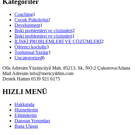
Kategoriler
Coaching
1
Çocuk Psikolojisi
2
Development
1
İlişki problemleri ve çözümleri
2
İlişki problemleri ve çözümleri
1
İLİŞKİ PROBLEMLERİ VE ÇÖZÜMLERİ
2
Öğrenci koçluğu
3
Toplumsal Yazılar
1
Uncategorized
6
Ofis Adresim
Yüzüncüyıl Mah. 85213. Sk. NO:2 Çukurova/Adana
Mail Adresim
info@mericyildim.com
Destek Hattım
0539 921 6175
HIZLI MENÜ
Hakkımda
Hizmetlerim
Eğitimlerim
Danışan Yorumları
Bana Ulaşın