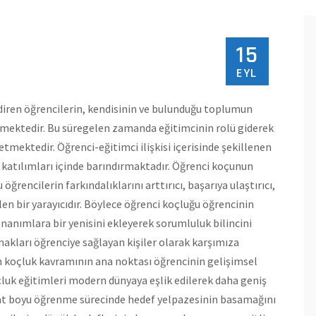
15
EYL
iren öğrencilerin, kendisinin ve bulunduğu toplumun
ekmektedir. Bu süregelen zamanda eğitimcinin rolü giderek
tmektedir. Öğrenci-eğitimci ilişkisi içerisinde şekillenen
katılımları içinde barındırmaktadır. Öğrenci koçunun
rencilerin farkındalıklarını arttırıcı, başarıya ulaştırıcı,
len bir yarayıcıdır. Böylece öğrenci koçluğu öğrencinin
nanımlara bir yenisini ekleyerek sorumluluk bilincini
nakları öğrenciye sağlayan kişiler olarak karşımıza
 koçluk kavramının ana noktası öğrencinin gelişimsel
çluk eğitimleri modern dünyaya eşlik edilerek daha geniş
yat boyu öğrenme sürecinde hedef yelpazesinin basamağını