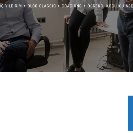
IÇ YILDIRIM
>
BLOG CLASSIC
>
COACHING
>
ÖĞRENCİ KOÇLUĞU NED