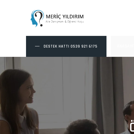
Skip
to
content
ANASAYF
DESTEK HATTI
0539 921 6175