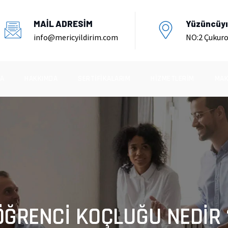
MAİL ADRESİM
Yüzüncüyıl
info@mericyildirim.com
NO:2 Çukur
A
HAKKIMDA
SERTIFIKALARIM
HIZMETLERIM
MAK
ÖĞRENCİ KOÇLUĞU NEDİR 