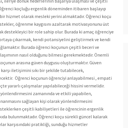
, ileriye dönük hedeflerinin başarıya ulaşması ve çeşitli
ğrenci koçluğu ergenlik döneminden itibaren başlayıp
 bir hizmet olarak mesleki yerini almaktadır. Öğrenci koçu
destekler, öğrenme kaygısını azaltarak motivasyonunu üst
k destekleyici bir role sahip olur. Burada ki amaç öğrenciye
rtaya çıkarmak, kendi potansiyelini geliştirmek ve kendi
lamaktır. Burada öğrenci koçunun çeşitli beceri ve
laşımının nasıl olduğunu bilmesi gerekmektedir. Önemli
i koçunun arasına güven duygusu oluşturmaktır. Güven
arşı iletişimini sıkı bir şekilde tutabilecek,
lecektir. Öğrenci koçunun öğrenciyi anlayabilmesi , empati
te yararlı çalışmalar yapılabileceği hissini vermelidir.
 yönlendirmesini zamanında ve etkili yapabilen,
 inanmasını sağlayan kişi olarak yönlendirmesini
steklerken çeşitli kabiliyetleri ile öğrencinin ergenlik
ıda bulunmaktadır. Öğrenci koçu sürekli güncel kalarak
lar karşısındaki pratikliği, sunduğu hizmetler