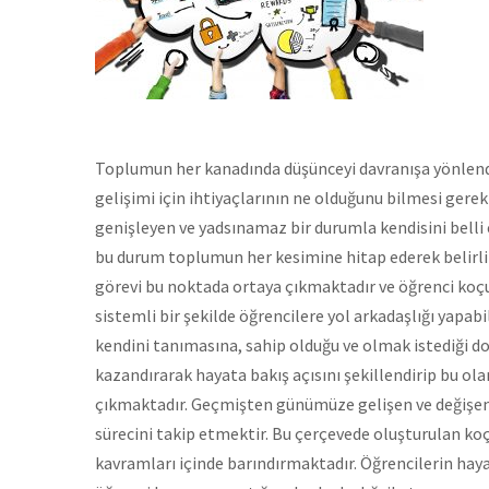
Toplumun her kanadında düşünceyi davranışa yönlend
gelişimi için ihtiyaçlarının ne olduğunu bilmesi ger
genişleyen ve yadsınamaz bir durumla kendisini belli e
bu durum toplumun her kesimine hitap ederek belirli 
görevi bu noktada ortaya çıkmaktadır ve öğrenci koçu öğ
sistemli bir şekilde öğrencilere yol arkadaşlığı yapabi
kendini tanımasına, sahip olduğu ve olmak istediği do
kazandırarak hayata bakış açısını şekillendirip bu ola
çıkmaktadır. Geçmişten günümüze gelişen ve değişen
sürecini takip etmektir. Bu çerçevede oluşturulan ko
kavramları içinde barındırmaktadır. Öğrencilerin ha