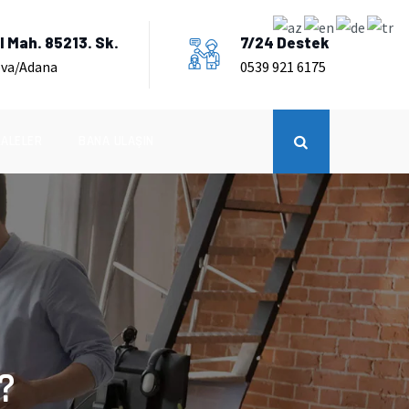
 Mah. 85213. Sk.
7/24 Destek
ova/Adana
0539 921 6175
ALELER
BANA ULAŞIN
?