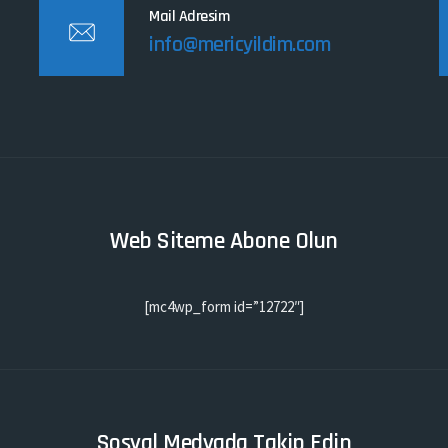
Mail Adresim
info@mericyildim.com
Web Siteme Abone Olun
[mc4wp_form id=”12722″]
Sosyal Medyada Takip Edin