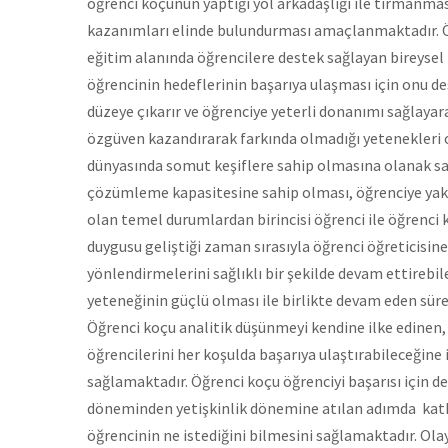
öğrenci koçunun yaptığı yol arkadaşlığı ile tırmanması
kazanımları elinde bulundurması amaçlanmaktadır. Ö
eğitim alanında öğrencilere destek sağlayan bireysel
öğrencinin hedeflerinin başarıya ulaşması için onu 
düzeye çıkarır ve öğrenciye yeterli donanımı sağlayara
özgüven kazandırarak farkında olmadığı yetenekleri o
dünyasında somut keşiflere sahip olmasına olanak sağ
çözümleme kapasitesine sahip olması, öğrenciye yak
olan temel durumlardan birincisi öğrenci ile öğrenc
duygusu geliştiği zaman sırasıyla öğrenci öğreticisine k
yönlendirmelerini sağlıklı bir şekilde devam ettirebi
yeteneğinin güçlü olması ile birlikte devam eden süreç
Öğrenci koçu analitik düşünmeyi kendine ilke edinen,
öğrencilerini her koşulda başarıya ulaştırabileceğine
sağlamaktadır. Öğrenci koçu öğrenciyi başarısı için de
döneminden yetişkinlik dönemine atılan adımda katk
öğrencinin ne istediğini bilmesini sağlamaktadır. Olay